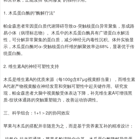
1. 木瓜蛋白酶的"酶解疗法"
帕金森患者常因蛋白质代谢障碍导致α-突触核蛋白异常聚集，形成路
易小体（病理标志物）。木瓜中的木瓜蛋白酶具有广谱蛋白水解活
性，可分解异常聚集的蛋白质，减少神经元内毒性沉积。体外实验显
示，木瓜蛋白酶对α-突触核蛋白纤维的解聚效率达68%，显著优于传
统蛋白酶。
2. 维生素A的神经可塑性支持
木瓜是维生素A的优质来源（每100g含87μg视黄醇当量），而维生素
A代谢产物视黄酸在神经发育和突触可塑性中起关键作用。研究发
现，帕金森患者大脑中视黄酸受体表达下降，补充维生素A可增强黑
质-纹状体通路的突触重塑能力，改善运动协调性。
三、科学组合：1+1＞2的协同效应
苹果与木瓜的搭配并非随意为之，而是基于营养素互补的精准设计：
-抗氧化-抗炎双通路：苹果多酚清除自由基，木瓜蛋白酶降解异常蛋