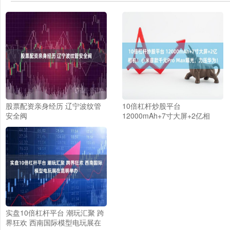
股票配资亲身经历 辽宁波纹管
10倍杠杆炒股平台
安全阀
12000mAh+7寸大屏+2亿相
机！小米首款千元Pro Max曝
光，力压华为！
实盘10倍杠杆平台 潮玩汇聚 跨
界狂欢 西南国际模型电玩展在