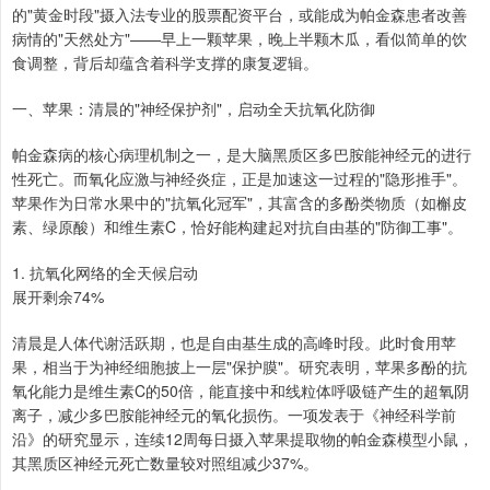
的"黄金时段"摄入法专业的股票配资平台，或能成为帕金森患者改善
病情的"天然处方"——早上一颗苹果，晚上半颗木瓜，看似简单的饮
食调整，背后却蕴含着科学支撑的康复逻辑。
一、苹果：清晨的"神经保护剂"，启动全天抗氧化防御
帕金森病的核心病理机制之一，是大脑黑质区多巴胺能神经元的进行
性死亡。而氧化应激与神经炎症，正是加速这一过程的"隐形推手"。
苹果作为日常水果中的"抗氧化冠军"，其富含的多酚类物质（如槲皮
素、绿原酸）和维生素C，恰好能构建起对抗自由基的"防御工事"。
1. 抗氧化网络的全天候启动
展开剩余74%
清晨是人体代谢活跃期，也是自由基生成的高峰时段。此时食用苹
果，相当于为神经细胞披上一层"保护膜"。研究表明，苹果多酚的抗
氧化能力是维生素C的50倍，能直接中和线粒体呼吸链产生的超氧阴
离子，减少多巴胺能神经元的氧化损伤。一项发表于《神经科学前
沿》的研究显示，连续12周每日摄入苹果提取物的帕金森模型小鼠，
其黑质区神经元死亡数量较对照组减少37%。