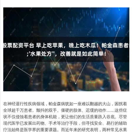
在神经退行性疾病领域，帕金森病犹如一座难以翻越的大山，困扰着
全球超千万患者。颤抖的双手、僵硬的肢体、迟缓的动作……这些症
状不仅侵蚀着患者的身体机能，更让他们的生活质量跌入谷底。尽管
现代医学已发展出药物、手术等治疗手段，但寻找安全、易行的辅助
疗法始终是医学界的重要课题。而近年来的研究表明，两种常见水果