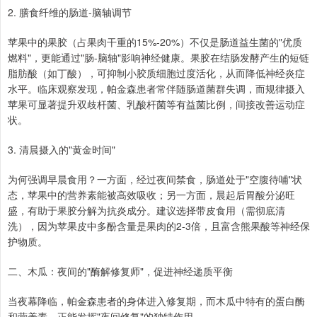
2. 膳食纤维的肠道-脑轴调节
苹果中的果胶（占果肉干重的15%-20%）不仅是肠道益生菌的"优质
燃料"，更能通过"肠-脑轴"影响神经健康。果胶在结肠发酵产生的短链
脂肪酸（如丁酸），可抑制小胶质细胞过度活化，从而降低神经炎症
水平。临床观察发现，帕金森患者常伴随肠道菌群失调，而规律摄入
苹果可显著提升双歧杆菌、乳酸杆菌等有益菌比例，间接改善运动症
状。
3. 清晨摄入的"黄金时间"
为何强调早晨食用？一方面，经过夜间禁食，肠道处于"空腹待哺"状
态，苹果中的营养素能被高效吸收；另一方面，晨起后胃酸分泌旺
盛，有助于果胶分解为抗炎成分。建议选择带皮食用（需彻底清
洗），因为苹果皮中多酚含量是果肉的2-3倍，且富含熊果酸等神经保
护物质。
二、木瓜：夜间的"酶解修复师"，促进神经递质平衡
当夜幕降临，帕金森患者的身体进入修复期，而木瓜中特有的蛋白酶
和营养素，正能发挥"夜间修复"的独特作用。