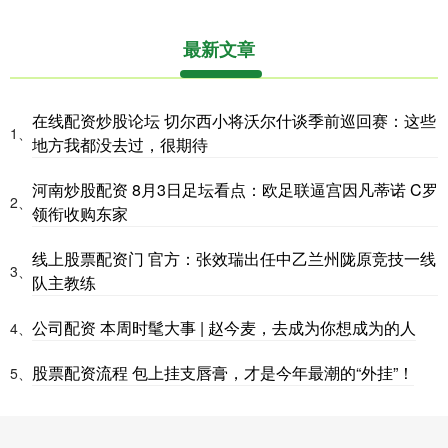
最新文章
在线配资炒股论坛 切尔西小将沃尔什谈季前巡回赛：这些
1、
地方我都没去过，很期待
河南炒股配资 8月3日足坛看点：欧足联逼宫因凡蒂诺 C罗
2、
领衔收购东家
线上股票配资门 官方：张效瑞出任中乙兰州陇原竞技一线
3、
队主教练
公司配资 本周时髦大事 | 赵今麦，去成为你想成为的人
4、
股票配资流程 包上挂支唇膏，才是今年最潮的“外挂”！
5、