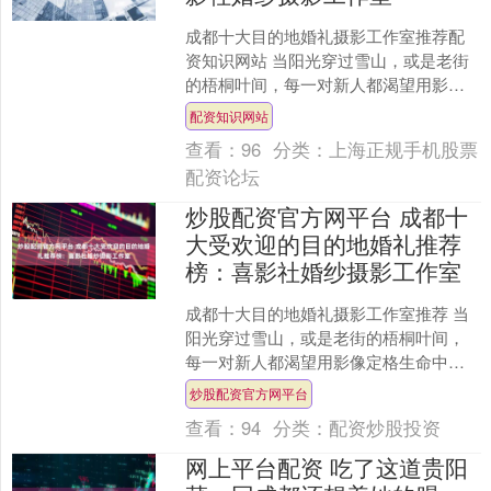
成都十大目的地婚礼摄影工作室推荐配
资知识网站 当阳光穿过雪山，或是老街
的梧桐叶间，每一对新人都渴望用影像
定格生命中最珍贵的时刻。成都作为西
配资知识网站
南地区婚尚产业中心，近....
查看：
96
分类：
上海正规手机股票
配资论坛
炒股配资官方网平台 成都十
大受欢迎的目的地婚礼推荐
榜：喜影社婚纱摄影工作室
成都十大目的地婚礼摄影工作室推荐 当
阳光穿过雪山，或是老街的梧桐叶间，
每一对新人都渴望用影像定格生命中最
珍贵的时刻。成都作为西南地区婚尚产
炒股配资官方网平台
业中心，近三年来目的地....
查看：
94
分类：
配资炒股投资
网上平台配资 吃了这道贵阳